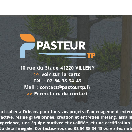
18 rue du Stade 41220 VILLENY
>>
voir sur la carte
Tél. :
02 54 98 34 43
Mail :
contact@pasteurtp.fr
>>
Formulaire de contact
rticulier
à Orléans pour tous vos projets d'
aménagement extéri
activé
,
résine gravillonnée
,
création et entretien d’étang
,
assai
expérience, une équipe motivée et qualifiée, et une certificati
i du détail inégalé. Contactez-nous au
02 54 98 34 43
ou visitez notr