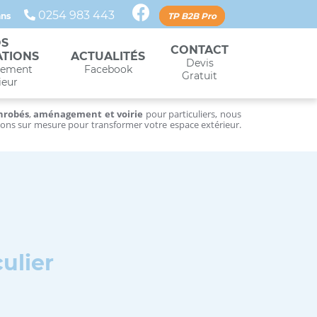
0254 983 443
ans
TP B2B Pro
S
CONTACT
ACTUALITÉS
ATIONS
Devis
Facebook
ement
Gratuit
ieur
nrobés
,
aménagement et voirie
pour particuliers, nous
ions sur mesure pour transformer votre espace extérieur.
ulier