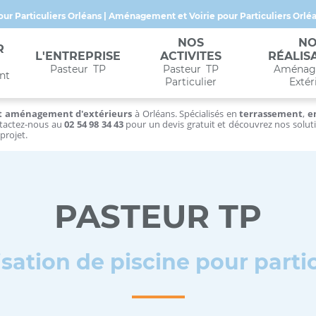
our Particuliers Orléans | Aménagement et Voirie pour Particuliers Orlé
NOS
NO
R
L'ENTREPRISE
ACTIVITES
RÉALIS
Pasteur TP
Pasteur TP
Aménag
nt
Particulier
Extér
et aménagement d'extérieurs
à Orléans. Spécialisés en
terrassement
,
e
ntactez-nous au
02 54 98 34 43
pour un devis gratuit et découvrez nos solut
projet.
PASTEUR TP
isation de piscine pour partic